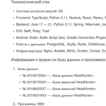
Технологический стек
Система контроля версий:
Git
Frontend:
TypeScript, Python 3.11, NodeJs, React, Redux, R
Backend:
Java 17 — 21, Python 3.11, Spring, Hibernate, Jac
IOS:
Swift, Ruby, Tuist
Android:
Kotlin, Kotlin Script (kts), Gradle Convention Plugi
Работа с данными:
PostgreSQL, Scylla, Redis, ClickHouse, 
Инфраструктура:
Nginx, Ansible, MinIo, Docker, Consul, G
Информация о правах на базы данных и программах
Базы данных
№ 2019670024 — «База данных HeadHunter»
№ 2019670023 — «База вакансий HeadHunter»
№ 2018620237 — «База вакансий HeadHunter»
№ 2015621803 — «База данных HeadHunter»
Программы ЭВМ