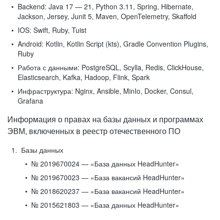
Backend:
Java 17 — 21, Python 3.11, Spring, Hibernate,
Jackson, Jersey, Junit 5, Maven, OpenTelemetry, Skaffold
IOS:
Swift, Ruby, Tuist
Android:
Kotlin, Kotlin Script (kts), Gradle Convention Plugins,
Ruby
Работа с данными:
PostgreSQL, Scylla, Redis, ClickHouse,
Elasticsearch, Kafka, Hadoop, Flink, Spark
Инфраструктура:
Nginx, Ansible, MinIo, Docker, Consul,
Grafana
Информация о правах на базы данных и программах
ЭВМ, включенных в реестр отечественного ПО
Базы данных
№ 2019670024 — «База данных HeadHunter»
№ 2019670023 — «База вакансий HeadHunter»
№ 2018620237 — «База вакансий HeadHunter»
№ 2015621803 — «База данных HeadHunter»