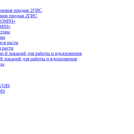
ников продаж 2ГИС
OMNI»
ора
 расти
-8 локаций для работы и вдохновения
OIS