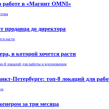
 о работе в «Магнит OMNI»
т продавца до директора
а, в которой хочется расти
нкт-Петербурге: топ-8 локаций для раб
енером за три месяца