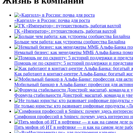
Жизнь в компании
«Каргилл» в России: почва для роста
ГК «Император»: путешествовать, работая вахтой
Больше чем работа: как устроены сообщества Билайна
Немалый бизнес: как менеджеры ММБ Альфа-Банка помо
Помощь не по скрипту: 5 историй поддержки и представ
Как работают в контакт-центре Альфа-Банка: богатый жи
Мобильный банкир в Альфа-Банке: профессия для актив
Формула стабильности Донстрой: масштаб, команда и уве
Не только юристы: кто развивает цифровые продукты «Ле
Симфония профессий в Sminex: почему здесь интересно н
Пять мифов об ИТ в нефтянке — и как на самом деле работ