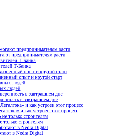
гают предпринимателям расти
ителей Т-Банка
зненный опыт и крутой старт
ных людей
ренность в завтрашнем дне
галтэка» и как устроен этот процесс
е только строителям
ают в Nedra Digital