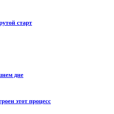
рутой старт
шнем дне
роен этот процесс