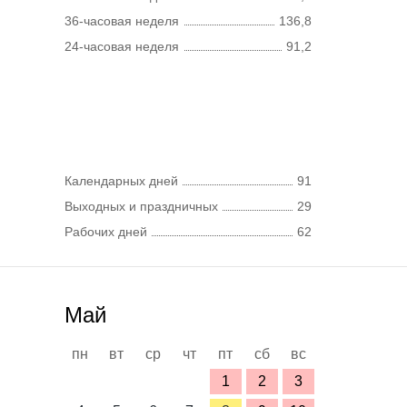
36-часовая неделя
136,8
24-часовая неделя
91,2
Календарных дней
91
Выходных и праздничных
29
Рабочих дней
62
Май
пн
вт
ср
чт
пт
сб
вс
1
2
3