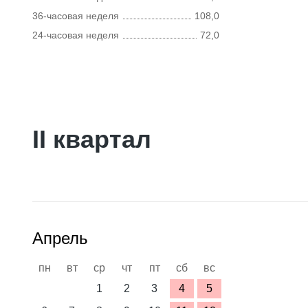
36-часовая неделя
108,0
24-часовая неделя
72,0
II квартал
Апрель
пн
вт
ср
чт
пт
сб
вс
1
2
3
4
5