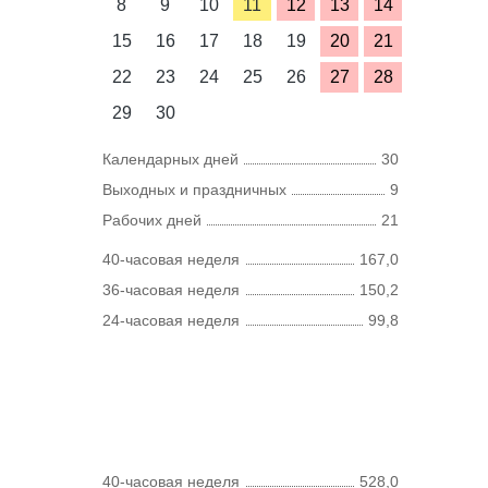
8
9
10
11
12
13
14
15
16
17
18
19
20
21
22
23
24
25
26
27
28
29
30
Календарных дней
30
Выходных и праздничных
9
Рабочих дней
21
40-часовая неделя
167,0
36-часовая неделя
150,2
24-часовая неделя
99,8
40-часовая неделя
528,0