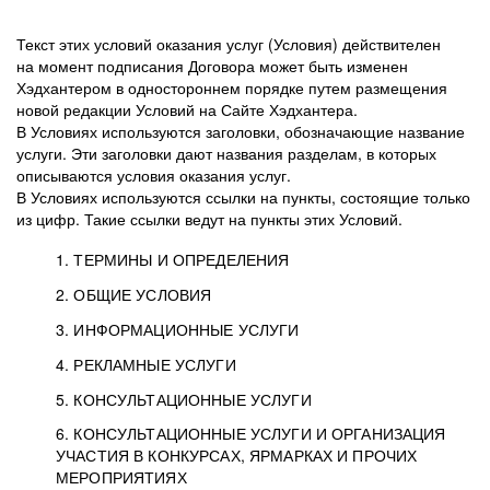
Текст этих условий оказания услуг (Условия) действителен
на момент подписания Договора может быть изменен
Хэдхантером в одностороннем порядке путем размещения
новой редакции Условий на Сайте Хэдхантера.
В Условиях используются заголовки, обозначающие название
услуги. Эти заголовки дают названия разделам, в которых
описываются условия оказания услуг.
В Условиях используются ссылки на пункты, состоящие только
из цифр. Такие ссылки ведут на пункты этих Условий.
1. ТЕРМИНЫ И ОПРЕДЕЛЕНИЯ
2. ОБЩИЕ УСЛОВИЯ
3. ИНФОРМАЦИОННЫЕ УСЛУГИ
1.1. Хэдхантер, или
Хэдхантер, ООО
4. РЕКЛАМНЫЕ УСЛУГИ
HeadHunter, или
«Хэдхантер», ИНН
2.1. Типы и статусы регистрации
5. КОНСУЛЬТАЦИОННЫЕ УСЛУГИ
Исполнитель
7718620740, адрес:
Типы регистрации
3.1. Предоставление доступа к базе данных
2.2. Активация услуг
6. КОНСУЛЬТАЦИОННЫЕ УСЛУГИ И ОРГАНИЗАЦИЯ
125047, г. Москва,
резюме с предложениями Соискателей
Описание и активация
УЧАСТИЯ В КОНКУРСАХ, ЯРМАРКАХ И ПРОЧИХ
2.1.1. Заказчику может быть присвоен один
4.0. Общие условия оказания рекламных услуг
внутригородская
о трудоустройстве с возможностью просмотра
МЕРОПРИЯТИЯХ
из Типов регистраций.
территория
4.0.1. Хэдхантер оказывает Заказчику услугу