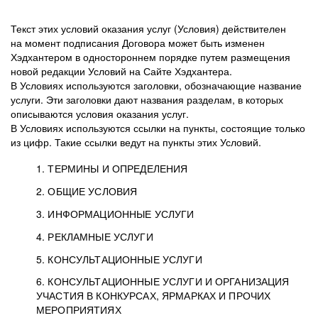
Текст этих условий оказания услуг (Условия) действителен
на момент подписания Договора может быть изменен
Хэдхантером в одностороннем порядке путем размещения
новой редакции Условий на Сайте Хэдхантера.
В Условиях используются заголовки, обозначающие название
услуги. Эти заголовки дают названия разделам, в которых
описываются условия оказания услуг.
В Условиях используются ссылки на пункты, состоящие только
из цифр. Такие ссылки ведут на пункты этих Условий.
1. ТЕРМИНЫ И ОПРЕДЕЛЕНИЯ
2. ОБЩИЕ УСЛОВИЯ
3. ИНФОРМАЦИОННЫЕ УСЛУГИ
1.1. Хэдхантер, или
Хэдхантер, ООО
4. РЕКЛАМНЫЕ УСЛУГИ
HeadHunter, или
«Хэдхантер», ИНН
2.1. Типы и статусы регистрации
5. КОНСУЛЬТАЦИОННЫЕ УСЛУГИ
Исполнитель
7718620740, адрес:
Типы регистрации
3.1. Предоставление доступа к базе данных
2.2. Активация услуг
6. КОНСУЛЬТАЦИОННЫЕ УСЛУГИ И ОРГАНИЗАЦИЯ
125047, г. Москва,
резюме с предложениями Соискателей
Описание и активация
УЧАСТИЯ В КОНКУРСАХ, ЯРМАРКАХ И ПРОЧИХ
2.1.1. Заказчику может быть присвоен один
4.0. Общие условия оказания рекламных услуг
внутригородская
о трудоустройстве с возможностью просмотра
МЕРОПРИЯТИЯХ
из Типов регистраций.
территория
4.0.1. Хэдхантер оказывает Заказчику услугу