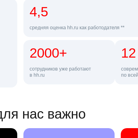
рд
4,5
средняя оценка hh.ru как работодателя **
2000+
68 млн
12
сотрудников уже работают
соврем
в hh.ru
резюме в базе
по все
ансии
для нас важно