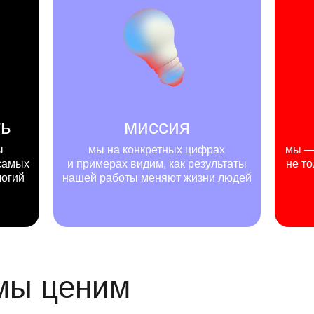
ть
миссия
ы
мы на конкретных цифрах
мы — 
самых
и примерах видим, как результаты
не то
логий
нашей работы меняют жизни людей
 мы ценим