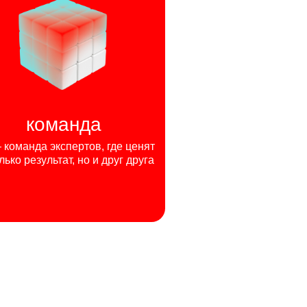
команда
команда экспертов, где ценят
лько результат, но и друг друга