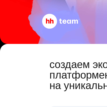
создаем эк
платформен
на уникаль