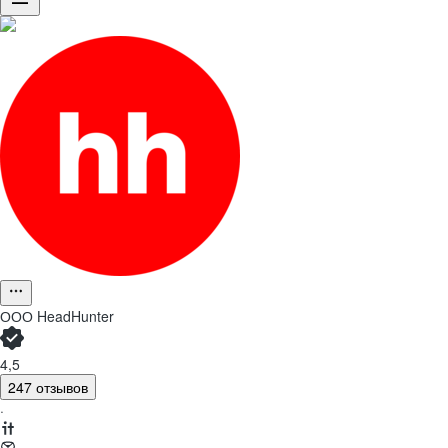
ООО
HeadHunter
4,5
247 отзывов
·