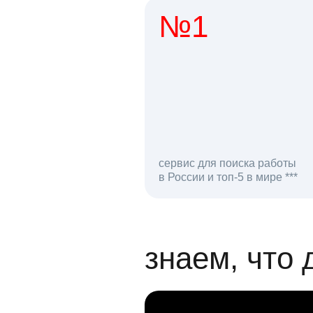
№1
1 мл
сервис для поиска работы
в России и топ-5 в мире ***
откликов на вак
знаем, что 