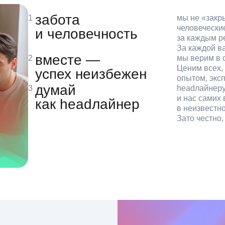
забота
мы не «зак
человечески
и человечность
за каждым р
За каждой в
вместе —
мы верим в с
Ценим всех, 
успех неизбежен
опытом, эксп
думай
headлайнеру
и нас самих 
как headлайнер
в неизвестн
Зато честно