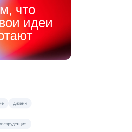
м, что
твои идеи
отают
ие
дизайн
риспруденция