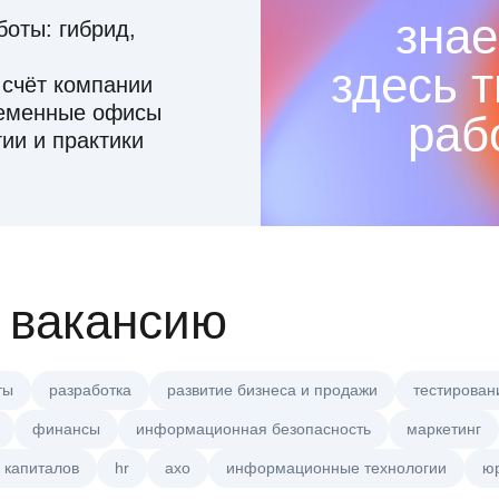
знае
оты: гибрид,
здесь 
 счёт компании
ременные офисы
раб
ии и практики
 вакансию
ты
разработка
развитие бизнеса и продажи
тестирован
финансы
информационная безопасность
маркетинг
 капиталов
hr
axo
информационные технологии
ю