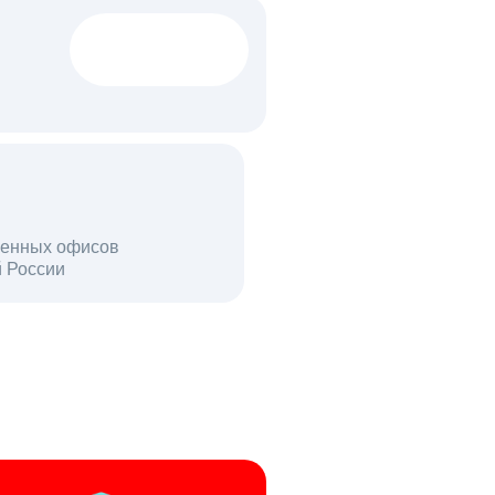
1522 тыс
вакансий
18 млн
енных офисов
й России
пользователей в день