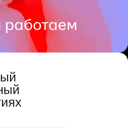
ый
ный
гиях