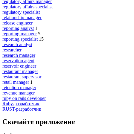
regulatory affairs manager
regulatory affairs specialist
regulatory specialist
relationship manager
release engineer
reporting analyst
1
reporting manager
5
reporting specialist
15
research analyst
researcher
research manager
reservation agent
reservoir engineer
restaurant manager
restaurant supervisor
retail manager
1
retention manager
revenue manager
ruby on rails developer
Ruby-разработчик
RUST-разработчик
Скачайте приложение