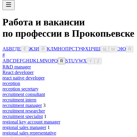
Работа и вакансии
по профессии в Прокопьевске
А
Б
В
Г
Д
Е
Ж
З
И
К
Л
М
Н
О
П
Р
С
Т
У
Ф
Х
Ц
Ч
Ш
Э
Ю
Ё
Й
Щ
Ы
Я
#
A
B
C
D
E
F
G
H
I
J
K
L
M
N
O
P
Q
S
T
U
V
W
X
R
Y
Z
R&D manager
React developer
react native developer
reception
reception secretary
recruitment consultant
recruitment intern
recruitment manager
3
recruitment researcher
recruitment specialist
1
regional key account manager
regional sales manager
1
regional sales representative