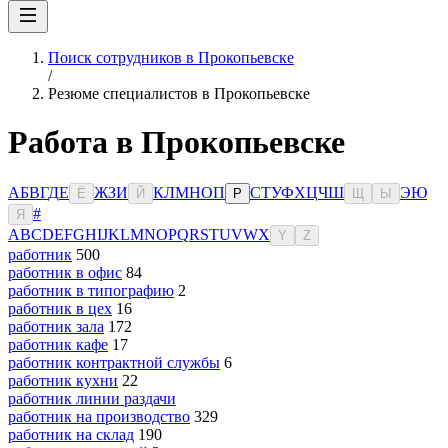
Поиск сотрудников в Прокопьевске
/
Резюме специалистов в Прокопьевске
Работа в Прокопьевске
А
Б
В
Г
Д
Е
Ж
З
И
К
Л
М
Н
О
П
С
Т
У
Ф
Х
Ц
Ч
Ш
Э
Ю
Ё
Й
Р
Щ
Ы
#
Я
A
B
C
D
E
F
G
H
I
J
K
L
M
N
O
P
Q
R
S
T
U
V
W
X
Y
Z
работник
500
работник в офис
84
работник в типографию
2
работник в цех
16
работник зала
172
работник кафе
17
работник контрактной службы
6
работник кухни
22
работник линии раздачи
работник на производство
329
работник на склад
190