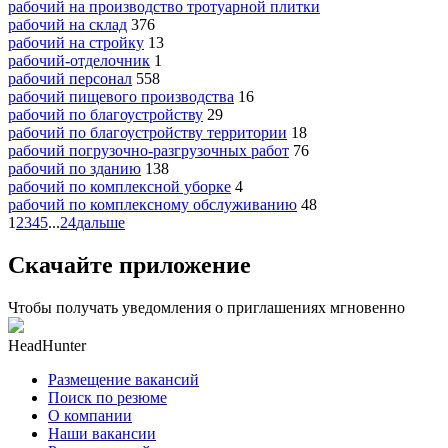
рабочий на производство тротуарной плитки
рабочий на склад
376
рабочий на стройку
13
рабочий-отделочник
1
рабочий персонал
558
рабочий пищевого производства
16
рабочий по благоустройству
29
рабочий по благоустройству территории
18
рабочий погрузочно-разгрузочных работ
76
рабочий по зданию
138
рабочий по комплексной уборке
4
рабочий по комплексному обслуживанию
48
1
2
3
4
5
...
24
дальше
Скачайте приложение
Чтобы получать уведомления о приглашениях мгновенно
HeadHunter
Размещение вакансий
Поиск по резюме
О компании
Наши вакансии