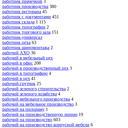
работник прачечной
3
работник производства
380
работник ресторана
45
работник с документами
451
работник склада
1 115
работник типографии
2
работник торгового зала
151
работник-универсал
работник цеха
63
работник шиномонтажа
2
рабочий АХО
36
рабочий в мебельный цех
рабочий в офис
208
рабочий в производственный цех
3
рабочий в типографию
4
рабочий в цех
41
рабочий-грузчик
25
рабочий зеленого строительства
2
рабочий зеленого хозяйства
4
рабочий мебельного производства
4
рабочий на мебельное производство
3
рабочий на пилораму
1
рабочий на производственную линию
19
рабочий на производство
603
рабочий на производство корпусной мебели
6