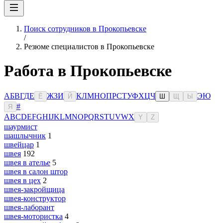
Поиск сотрудников в Прокопьевске
/
Резюме специалистов в Прокопьевске
Работа в Прокопьевске
А
Б
В
Г
Д
Е
Ж
З
И
К
Л
М
Н
О
П
Р
С
Т
У
Ф
Х
Ц
Ч
Э
Ю
Ё
Й
Ш
Щ
Ы
#
Я
A
B
C
D
E
F
G
H
I
J
K
L
M
N
O
P
Q
R
S
T
U
V
W
X
Y
Z
шаурмист
шашлычник
1
швейцар
1
швея
192
швея в ателье
5
швея в салон штор
швея в цех
2
швея-закройщица
швея-конструктор
швея-лаборант
швея-мотористка
4