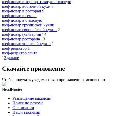
шеф-повар в корпоративную столовую
шеф-повар восточной кухни
шеф-повар в ресторан
9
шеф-повар в семью
шеф-повар в столовую
шеф-повар грузинской кухни
шеф-повар европейской кухни
2
шеф-повар (кейтеринг)
4
шеф-повар ресторана
13
шеф-повар японской кухни
1
шеф-редактор
1
шеф-редактор сайта
1
2
дальше
Скачайте приложение
Чтобы получать уведомления о приглашениях мгновенно
HeadHunter
Размещение вакансий
Поиск по резюме
О компании
Наши вакансии