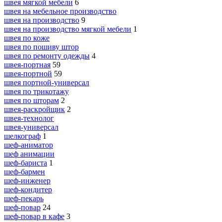
швея мягкой мебели
6
швея на мебельное производство
швея на производство
9
швея на производство мягкой мебели
1
швея по коже
швея по пошиву штор
швея по ремонту одежды
4
швея-портная
59
швея-портной
59
швея портной-универсал
швея по трикотажу
швея по шторам
2
швея-раскройщик
2
швея-технолог
швея-универсал
шелкограф
1
шеф-аниматор
шеф анимации
шеф-бариста
1
шеф-бармен
шеф-инженер
шеф-кондитер
шеф-пекарь
шеф-повар
24
шеф-повар в кафе
3